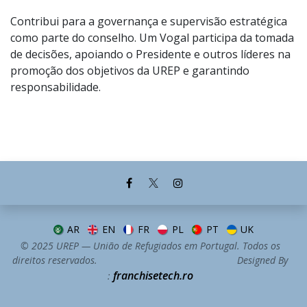
Contribui para a governança e supervisão estratégica
como parte do conselho. Um Vogal participa da tomada
de decisões, apoiando o Presidente e outros líderes na
promoção dos objetivos da UREP e garantindo
responsabilidade.
AR
EN
FR
PL
PT
UK
© 2025 UREP — União de Refugiados em Portugal. Todos os
direitos reservados. Designed By
franchisetech.ro
: