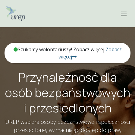
Skip to Content
Szukamy wolontariuszy! Zobacz więcej
Zobacz
więcej
Przynależność dla
osób bezpaństwowych
i przesiedlonych
UREP wspiera osoby bezpaństwowe i społeczności
przesiedlone, wzmacniając dostęp do praw,